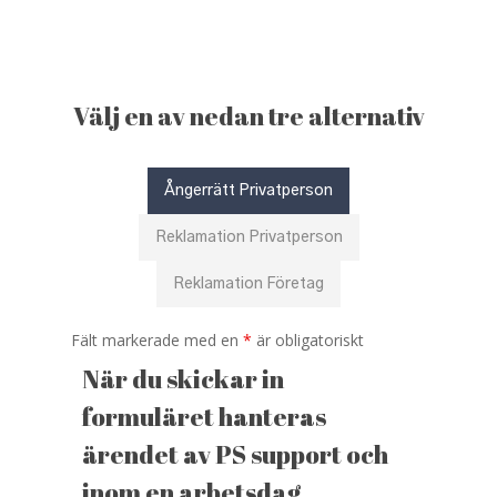
Skip
to
main
content
Välj en av nedan tre alternativ
Ångerrätt Privatperson
Reklamation Privatperson
Reklamation Företag
Fält markerade med en
*
är obligatoriskt
När du skickar in
formuläret hanteras
ärendet av PS support och
inom en arbetsdag